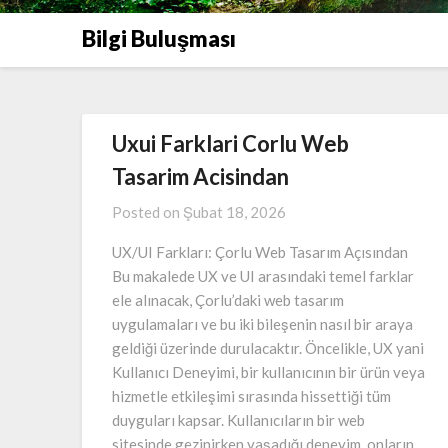
Bilgi Buluşması
Uxui Farklari Corlu Web
Tasarim Acisindan
Posted on
Şubat 18, 2026
UX/UI Farkları: Çorlu Web Tasarım Açısından
Bu makalede UX ve UI arasındaki temel farklar
ele alınacak, Çorlu’daki web tasarım
uygulamaları ve bu iki bileşenin nasıl bir araya
geldiği üzerinde durulacaktır. Öncelikle, UX yani
Kullanıcı Deneyimi, bir kullanıcının bir ürün veya
hizmetle etkileşimi sırasında hissettiği tüm
duyguları kapsar. Kullanıcıların bir web
sitesinde gezinirken yaşadığı deneyim, onların…