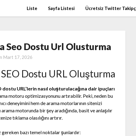
Liste
Sayfa Listesi
Ücretsiz Twitter Takip
a Seo Dostu Url Olusturma
on
Mart 17, 2026
 SEO Dostu URL Oluşturma
ostu URL’lerin nasıl oluşturulacağına dair ipuçları
arama motoru optimizasyonunu artırabilir. Peki, neden bu
nıcı deneyimini hem de arama motorlarının sitenizi
cı arama motorunda bir şey aradığında, basit ve anlaşılır
nize tıklama olasılığını artırır.
 gereken bazı temel noktalar şunlardır: