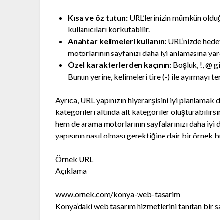
Kısa ve öz tutun:
URL’lerinizin mümkün olduğ
kullanıcıları korkutabilir.
Anahtar kelimeleri kullanın:
URL’nizde hedef
motorlarının sayfanızı daha iyi anlamasına yar
Özel karakterlerden kaçının:
Boşluk, !, @ gi
Bunun yerine, kelimeleri tire (-) ile ayırmayı te
Ayrıca, URL yapınızın hiyerarşisini iyi planlamak d
kategorileri altında alt kategoriler oluşturabilirsi
hem de arama motorlarının sayfalarınızı daha iyi d
yapısının nasıl olması gerektiğine dair bir örnek bu
Örnek URL
Açıklama
www.ornek.com/konya-web-tasarim
Konya’daki web tasarım hizmetlerini tanıtan bir s