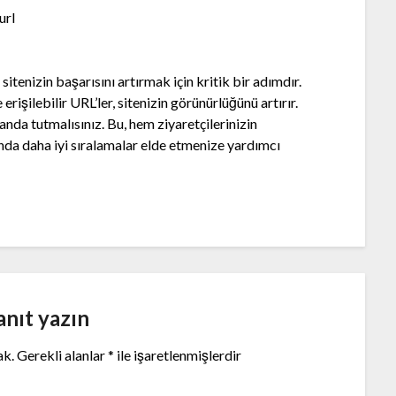
url
tenizin başarısını artırmak için kritik bir adımdır.
 erişilebilir URL’ler, sitenizin görünürlüğünü artırır.
anda tutmalısınız. Bu, hem ziyaretçilerinizin
da daha iyi sıralamalar elde etmenize yardımcı
anıt yazın
ak.
Gerekli alanlar
*
ile işaretlenmişlerdir