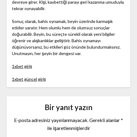
devreye girer. Kişi, kaybettiği parayı geri kazanma umuduyla
tekrar oynayabilir.
Sonuç olarak, bahis oynamak, beyin üzerinde karmaşık
etkiler yaratır. Hem olumlu hem de olumsuz sonuçlar
doğurabilir. Beyin, bu süreçte sürekli olarak yeni bilgiler
öğrenir ve alışkanlıklar geliştirir. Bahis oynamayı
düşünüyorsanız, bu etkileri göz önünde bulundurmalısınız.
Unutmayın, her şeyin bir dengesi var.
1xbet giriş
1xbet güncel giriş
Bir yanıt yazın
E-posta adresiniz yayınlanmayacak.
Gerekli alanlar
*
ile işaretlenmişlerdir