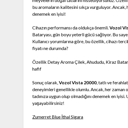
meyvelerin doğal tatlarını hissediyorsunuz. Özellikl
bu aromaların kalitesini sıkça vurguluyor. Ancak, 
denemek en iyisi!
Cihazın performansı da oldukça önemli.
Vozol Vi
Bataryası, gün boyu yeterli gücü sağlıyor. Bu saye
Kullanıcı yorumlarına göre, bu özellik, cihazı terc
fiyatı ne durumda?
Özellik Detay Aroma Çilek, Ahududu, Kiraz Batar
hafif
Sonuç olarak,
Vozol Vista 20000
, tatlı ve ferahl
deneyimleri genellikle olumlu. Ancak, her zaman o
tadınıza uygun olup olmadığını denemek en iyisi. 
yaşayabilirsiniz!
Zumerret Blue İthal Sigara