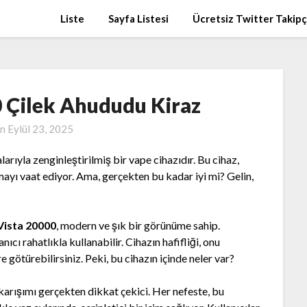
Liste
Sayfa Listesi
Ücretsiz Twitter Takip
0 Çilek Ahududu Kiraz
on
Eylül 23, 2025
larıyla zenginleştirilmiş bir vape cihazıdır. Bu cihaz,
nmayı vaat ediyor. Ama, gerçekten bu kadar iyi mi? Gelin,
Vista 20000
, modern ve şık bir görünüme sahip.
ıcı rahatlıkla kullanabilir. Cihazın hafifliği, onu
re götürebilirsiniz. Peki, bu cihazın içinde neler var?
karışımı gerçekten dikkat çekici. Her nefeste, bu