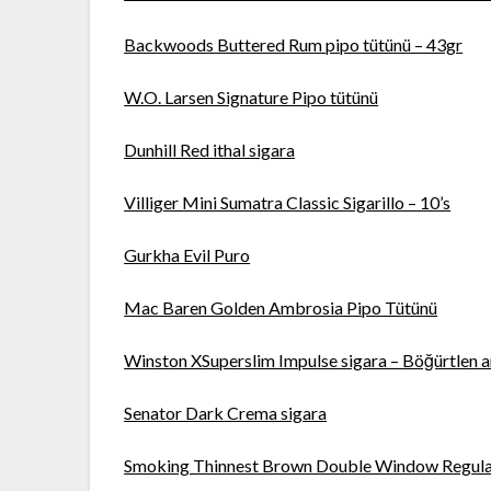
Backwoods Buttered Rum pipo tütünü – 43gr
W.O. Larsen Signature Pipo tütünü
Dunhill Red ithal sigara
Villiger Mini Sumatra Classic Sigarillo – 10’s
Gurkha Evil Puro
Mac Baren Golden Ambrosia Pipo Tütünü
Winston XSuperslim Impulse sigara – Böğürtlen 
Senator Dark Crema sigara
Smoking Thinnest Brown Double Window Regula