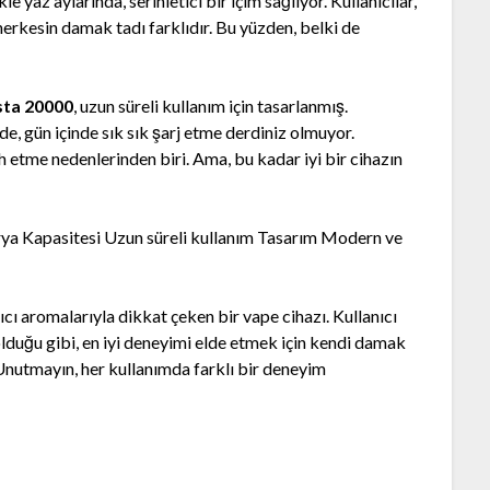
e yaz aylarında, serinletici bir içim sağlıyor. Kullanıcılar,
herkesin damak tadı farklıdır. Bu yüzden, belki de
sta 20000
, uzun süreli kullanım için tasarlanmış.
de, gün içinde sık sık şarj etme derdiniz olmuyor.
ih etme nedenlerinden biri. Ama, bu kadar iyi bir cihazın
ya Kapasitesi Uzun süreli kullanım Tasarım Modern ve
atıcı aromalarıyla dikkat çeken bir vape cihazı. Kullanıcı
lduğu gibi, en iyi deneyimi elde etmek için kendi damak
Unutmayın, her kullanımda farklı bir deneyim