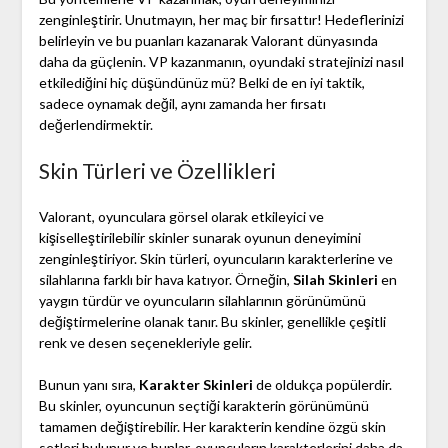
zenginleştirir. Unutmayın, her maç bir fırsattır! Hedeflerinizi
belirleyin ve bu puanları kazanarak Valorant dünyasında
daha da güçlenin. VP kazanmanın, oyundaki stratejinizi nasıl
etkilediğini hiç düşündünüz mü? Belki de en iyi taktik,
sadece oynamak değil, aynı zamanda her fırsatı
değerlendirmektir.
Skin Türleri ve Özellikleri
Valorant, oyunculara görsel olarak etkileyici ve
kişiselleştirilebilir skinler sunarak oyunun deneyimini
zenginleştiriyor. Skin türleri, oyuncuların karakterlerine ve
silahlarına farklı bir hava katıyor. Örneğin,
Silah Skinleri
en
yaygın türdür ve oyuncuların silahlarının görünümünü
değiştirmelerine olanak tanır. Bu skinler, genellikle çeşitli
renk ve desen seçenekleriyle gelir.
Bunun yanı sıra,
Karakter Skinleri
de oldukça popülerdir.
Bu skinler, oyuncunun seçtiği karakterin görünümünü
tamamen değiştirebilir. Her karakterin kendine özgü skin
setleri bulunur ve bunlar, oyuncuların karakterlerini daha da