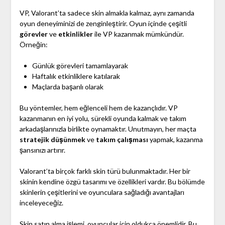
VP, Valorant’ta sadece skin almakla kalmaz, aynı zamanda
oyun deneyiminizi de zenginleştirir. Oyun içinde çeşitli
görevler
ve
etkinlikler
ile VP kazanmak mümkündür.
Örneğin:
Günlük görevleri tamamlayarak
Haftalık etkinliklere katılarak
Maçlarda başarılı olarak
Bu yöntemler, hem eğlenceli hem de kazançlıdır. VP
kazanmanın en iyi yolu, sürekli oyunda kalmak ve takım
arkadaşlarınızla birlikte oynamaktır. Unutmayın, her maçta
stratejik düşünmek
ve
takım çalışması
yapmak, kazanma
şansınızı artırır.
Valorant’ta birçok farklı skin türü bulunmaktadır. Her bir
skinin kendine özgü tasarımı ve özellikleri vardır. Bu bölümde
skinlerin çeşitlerini ve oyunculara sağladığı avantajları
inceleyeceğiz.
Skin satın alma işlemi, oyuncular için oldukça önemlidir. Bu