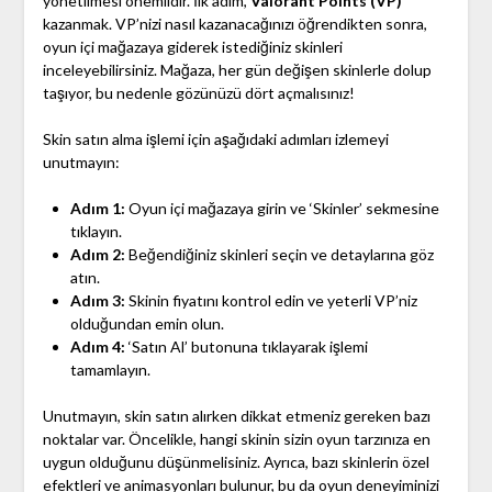
yönetilmesi önemlidir. İlk adım,
Valorant Points (VP)
kazanmak. VP’nizi nasıl kazanacağınızı öğrendikten sonra,
oyun içi mağazaya giderek istediğiniz skinleri
inceleyebilirsiniz. Mağaza, her gün değişen skinlerle dolup
taşıyor, bu nedenle gözünüzü dört açmalısınız!
Skin satın alma işlemi için aşağıdaki adımları izlemeyi
unutmayın:
Adım 1:
Oyun içi mağazaya girin ve ‘Skinler’ sekmesine
tıklayın.
Adım 2:
Beğendiğiniz skinleri seçin ve detaylarına göz
atın.
Adım 3:
Skinin fiyatını kontrol edin ve yeterli VP’niz
olduğundan emin olun.
Adım 4:
‘Satın Al’ butonuna tıklayarak işlemi
tamamlayın.
Unutmayın, skin satın alırken dikkat etmeniz gereken bazı
noktalar var. Öncelikle, hangi skinin sizin oyun tarzınıza en
uygun olduğunu düşünmelisiniz. Ayrıca, bazı skinlerin özel
efektleri ve animasyonları bulunur, bu da oyun deneyiminizi