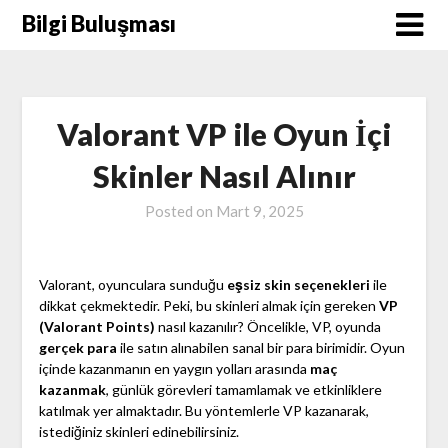
Skip
Bilgi Buluşması
to
content
Valorant VP ile Oyun İçi
Skinler Nasıl Alınır
Posted on
Mart 9, 2025
Valorant, oyunculara sunduğu
eşsiz skin seçenekleri
ile
dikkat çekmektedir. Peki, bu skinleri almak için gereken
VP
(Valorant Points)
nasıl kazanılır? Öncelikle, VP, oyunda
gerçek para
ile satın alınabilen sanal bir para birimidir. Oyun
içinde kazanmanın en yaygın yolları arasında
maç
kazanmak
, günlük görevleri tamamlamak ve etkinliklere
katılmak yer almaktadır. Bu yöntemlerle VP kazanarak,
istediğiniz skinleri edinebilirsiniz.