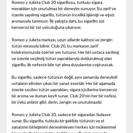
Romeo y Julieta Club 20 sigarillosu, tutkulu sigara
meraklıları için unutulmaz bir deneyim sunuyor. Bu zarif ve
özenle yapılmış sigarillo, tütünün incelikli işlenişi ve eşsiz
aromasıyla tanınıyor. İlk yakışta dahi, bu sigarillo sizi
benzersiz bir tat yolculuğuna çıkarıyor.
Romeo y Julieta markası, uzun yıllardır kalitesi ve zengin
tütün mirasıyla bilinir. Club 20, bu markanın zarif
koleksiyonunda özel bir yer tutuyor. Her biri ustaca sarılmış
ve özenle seçilmiş tütün yapraklarıyla doldurulmuş olan
sigarillo, ilk nefeste bile tat alma duyularınızı coşturacak.
Bu sigarillo, sadece tütünün değil, aynı zamanda deneyimli
ustaların elinden çıkan bir sanat eseridir. Her bir aşamada
özenle seçilen tütün yaprakları, sigara içicilerine benzersiz
bir aroma ve duman keyfi sunar. Club 20'nin her bir nefesi,
bir öykü anlatır gibi; derin, zengin ve unutulmazdır.
Romeo y Julieta Club 20, sadece bir sigaradan fazlasını
sunar. Bu sigarillo, tutkulu bir şekilde tütünün ve el
sanatının birleşimini deneyimleyen herkes için mükemmel