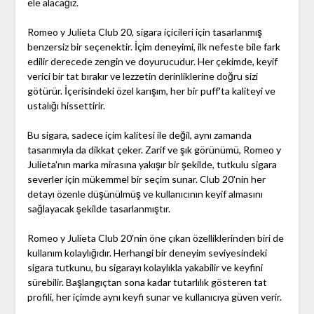
ele alacağız.
Romeo y Julieta Club 20, sigara içicileri için tasarlanmış
benzersiz bir seçenektir. İçim deneyimi, ilk nefeste bile fark
edilir derecede zengin ve doyurucudur. Her çekimde, keyif
verici bir tat bırakır ve lezzetin derinliklerine doğru sizi
götürür. İçerisindeki özel karışım, her bir puff'ta kaliteyi ve
ustalığı hissettirir.
Bu sigara, sadece içim kalitesi ile değil, aynı zamanda
tasarımıyla da dikkat çeker. Zarif ve şık görünümü, Romeo y
Julieta'nın marka mirasına yakışır bir şekilde, tutkulu sigara
severler için mükemmel bir seçim sunar. Club 20'nin her
detayı özenle düşünülmüş ve kullanıcının keyif almasını
sağlayacak şekilde tasarlanmıştır.
Romeo y Julieta Club 20'nin öne çıkan özelliklerinden biri de
kullanım kolaylığıdır. Herhangi bir deneyim seviyesindeki
sigara tutkunu, bu sigarayı kolaylıkla yakabilir ve keyfini
sürebilir. Başlangıçtan sona kadar tutarlılık gösteren tat
profili, her içimde aynı keyfi sunar ve kullanıcıya güven verir.