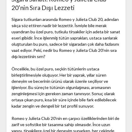
20’nin Sıra Dışı Lezzeti
Sigara tutkunları arasında Romeo y Julieta Club 20, adından
sıkça söz ettiren nadir bir lezzettir. İsmiyle bile merak
uyandıran bu özel puro, tutkulu tiryakiler için adeta bir sanat
eseri gibidir. İnce işlenmiş tütün yaprakları, ustaca sarılarak
oluşturulan bu puro, sadece bir sigaradan çok daha fazlasını
vaat ediyor. Peki, nedir bu Romeo y Julieta Club 20'nin sıra
dışı lezzetinin sırrı?
Öncelikle, bu özel puro, seçkin tütünlerin ustaca
birleştirilmesiyle oluşuyor. Her bir yaprak, yıllar süren
deneyim ve becerinin ürünü olarak özenle seçiliyor ve
işleniyor. Bu süreçte tütünün olgunlaşması, aromasının
zenginleşmesi için gereken zaman tanınıyor. Sonuç olarak
ortaya çıkan puro, kısa bir süre içinde bile fark edilebilecek
kadar zengin ve dengeli bir tat profili sunuyor.
Romeo y Julieta Club 20'nin en çarpıcı özelliklerinden biri de
zarif ve sofistike bir tasarıma sahip olmasıdır. İnce uzun
yapısı, tiryakilere özel bir deneyim sunarken, her çekimde