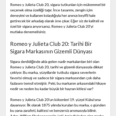
Romeo y Julieta Club 20, sigara tutkunları için mükemmel bir
seçenek olma özelliği taşır. İnce tasarımı, zengin içim
deneyimi ve kullanım kolaylığıyla her anınızı keyifli hale
getirecek bir arkadaş olarak öne çıkar. Eğer siz de kaliteli ve
özel bir sigara arıyorsanız, Romeo y Julieta Club 20'yi
mutlaka denemelisiniz.
Romeo y Julieta Club 20: Tarihi Bir
Sigara Markasının Gizemli Dünyası
Sigara denildiğinde akla gelen nadir markalardan biri olan
Romeo y Julieta Club 20, tarihi ve gizemli dünyasıyla dikkat
çekiyor. Bu marka, yüzyıllardır tutkulu sigara severlerin
favorisi olmuş ve sadece bir sigara markasından çok daha
fazlasını temsil etmiştir. Peki, bu markanın arkasındaki hikaye
nedir ve neden bu kadar büyük bir hayran kitlesi var?
Romeo y Julieta Club 20'un kökenleri 19. yüzyıl Küba'sına
dayanıyor. İlk olarak 1875 yılında kurulan bu marka, o günden
bu yana zarafeti, kalitesi ve benzersiz aromasıyla bilinir.
Adını, William Shakespeare'in ünlü trajedisinden alan marka,