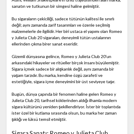
sanatın ve tutkunun bir simgesi haline gelmiştir.
Bu sigaraların çekiciliği, sadece tütünün kalitesi ile sınırlı
değil; aynı zamanda zarif tasarımları ve özenle seçilmiş
malzemelerle de ilgilidir. Her biri ustaca el yapımı olan Romeo
y Julieta Club 20 sigaraları, deneyimli tütün ustalarının
ellerinden çıkma birer sanat eseridir.
Gizemli dünyasına gelince, Romeo y Julieta Club 20'un
arkasındaki hikayeler ve ritüeller birçok insanı büyülemiştir.
Sigara içmek sadece bir alışkanlık değil, aynı zamanda bir
yaşam tarzıdır. Bu marka, kendine özgü zarafeti ve
estetiğiyle, sigara içme deneyimini bir üst seviyeye taşır.
Bugün, dünya çapında bir fenomen haline gelen Romeo y
Julieta Club 20, tarihsel köklerinden aldığı ilhamla modern
sigara kültürünü yeniden şekillendiriyor. İster bir toplantıda
ister özel bir kutlama sırasında olsun, bu marka her zaman
şıklığı ve lüksü temsil etmiştir.
Sigara Sanatı: Romeo y Julieta Club