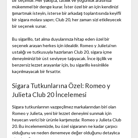
bir seçimdir. Her yakışta, tatlılık ve yoğunluk arasında
mükemmel bir denge kurar. İster özel bir an için kendinizi
şımartmak isteyin, isterse bir arkadaş toplantısında keyifli
bir sigara molası yapın; Club 20, her zaman sizi etkileyecek
bir seçenek sunar.
Bu sigarillo, tat alma duyularınıza hitap eden özel bir
seçenek arayan herkes için idealdir. Romeo y Julieta'nın
ustalığı ve tutkusuyla hazırlanan Club 20, sigara içme
deneyiminizi bir üst seviyeye taşıyacak. İnce işçilik ve
benzersiz lezzet arayanlar için, bu sigarillo kesinlikle
kaçırılmayacak bir fırsattır.
Sigara Tutkunlarına Özel: Romeo y
Julieta Club 20 İncelemesi
Sigara tutkunlarının vazgeçilmez markalarından biri olan
Romeo y Julieta, yeni bir lezzet deneyimi sunmak için
heyecan verici bir ürünle karşımızda: Romeo y Julieta Club
20. Bu incelememizde, bu özel sigaranın ne kadar çarpıcı
olduğunu ve neden denemeye değer olduğunu detaylıca