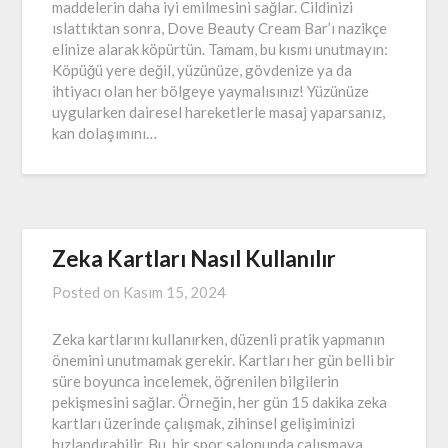
maddelerin daha iyi emilmesini sağlar. Cildinizi
ıslattıktan sonra, Dove Beauty Cream Bar’ı nazikçe
elinize alarak köpürtün. Tamam, bu kısmı unutmayın:
Köpüğü yere değil, yüzünüze, gövdenize ya da
ihtiyacı olan her bölgeye yaymalısınız! Yüzünüze
uygularken dairesel hareketlerle masaj yaparsanız,
kan dolaşımını…
Zeka Kartları Nasıl Kullanılır
Posted on
Kasım 15, 2024
Zeka kartlarını kullanırken, düzenli pratik yapmanın
önemini unutmamak gerekir. Kartları her gün belli bir
süre boyunca incelemek, öğrenilen bilgilerin
pekişmesini sağlar. Örneğin, her gün 15 dakika zeka
kartları üzerinde çalışmak, zihinsel gelişiminizi
hızlandırabilir. Bu, bir spor salonunda çalışmaya