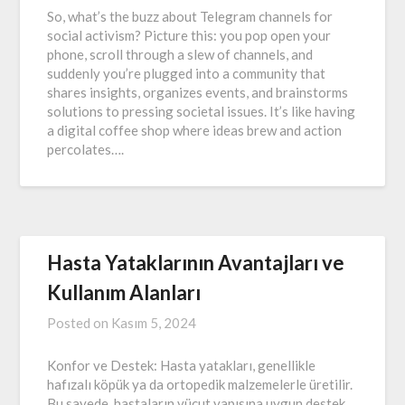
So, what’s the buzz about Telegram channels for
social activism? Picture this: you pop open your
phone, scroll through a slew of channels, and
suddenly you’re plugged into a community that
shares insights, organizes events, and brainstorms
solutions to pressing societal issues. It’s like having
a digital coffee shop where ideas brew and action
percolates….
Hasta Yataklarının Avantajları ve
Kullanım Alanları
Posted on
Kasım 5, 2024
Konfor ve Destek: Hasta yatakları, genellikle
hafızalı köpük ya da ortopedik malzemelerle üretilir.
Bu sayede, hastaların vücut yapısına uygun destek