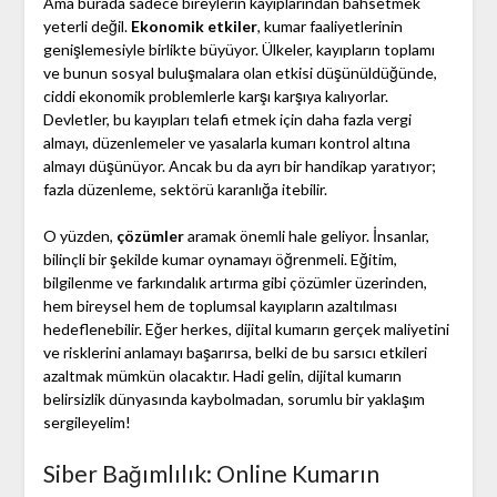
Ama burada sadece bireylerin kayıplarından bahsetmek
yeterli değil.
Ekonomik etkiler
, kumar faaliyetlerinin
genişlemesiyle birlikte büyüyor. Ülkeler, kayıpların toplamı
ve bunun sosyal buluşmalara olan etkisi düşünüldüğünde,
ciddi ekonomik problemlerle karşı karşıya kalıyorlar.
Devletler, bu kayıpları telafi etmek için daha fazla vergi
almayı, düzenlemeler ve yasalarla kumarı kontrol altına
almayı düşünüyor. Ancak bu da ayrı bir handikap yaratıyor;
fazla düzenleme, sektörü karanlığa itebilir.
O yüzden,
çözümler
aramak önemli hale geliyor. İnsanlar,
bilinçli bir şekilde kumar oynamayı öğrenmeli. Eğitim,
bilgilenme ve farkındalık artırma gibi çözümler üzerinden,
hem bireysel hem de toplumsal kayıpların azaltılması
hedeflenebilir. Eğer herkes, dijital kumarın gerçek maliyetini
ve risklerini anlamayı başarırsa, belki de bu sarsıcı etkileri
azaltmak mümkün olacaktır. Hadi gelin, dijital kumarın
belirsizlik dünyasında kaybolmadan, sorumlu bir yaklaşım
sergileyelim!
Siber Bağımlılık: Online Kumarın