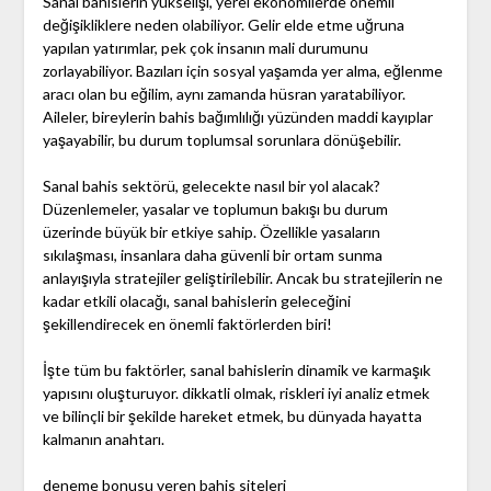
Sanal bahislerin yükselişi, yerel ekonomilerde önemli
değişikliklere neden olabiliyor. Gelir elde etme uğruna
yapılan yatırımlar, pek çok insanın mali durumunu
zorlayabiliyor. Bazıları için sosyal yaşamda yer alma, eğlenme
aracı olan bu eğilim, aynı zamanda hüsran yaratabiliyor.
Aileler, bireylerin bahis bağımlılığı yüzünden maddi kayıplar
yaşayabilir, bu durum toplumsal sorunlara dönüşebilir.
Sanal bahis sektörü, gelecekte nasıl bir yol alacak?
Düzenlemeler, yasalar ve toplumun bakışı bu durum
üzerinde büyük bir etkiye sahip. Özellikle yasaların
sıkılaşması, insanlara daha güvenli bir ortam sunma
anlayışıyla stratejiler geliştirilebilir. Ancak bu stratejilerin ne
kadar etkili olacağı, sanal bahislerin geleceğini
şekillendirecek en önemli faktörlerden biri!
İşte tüm bu faktörler, sanal bahislerin dinamik ve karmaşık
yapısını oluşturuyor. dikkatli olmak, riskleri iyi analiz etmek
ve bilinçli bir şekilde hareket etmek, bu dünyada hayatta
kalmanın anahtarı.
deneme bonusu veren bahis siteleri