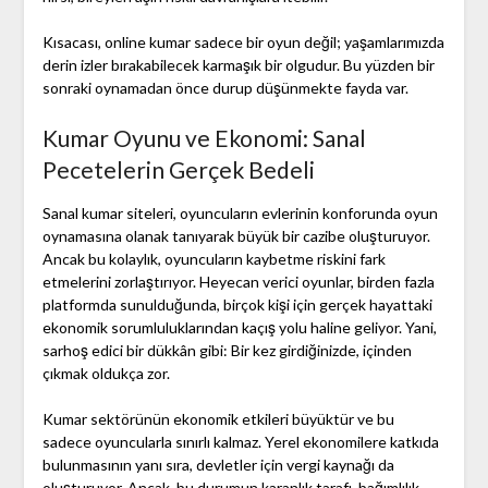
Kısacası, online kumar sadece bir oyun değil; yaşamlarımızda
derin izler bırakabilecek karmaşık bir olgudur. Bu yüzden bir
sonraki oynamadan önce durup düşünmekte fayda var.
Kumar Oyunu ve Ekonomi: Sanal
Pecetelerin Gerçek Bedeli
Sanal kumar siteleri, oyuncuların evlerinin konforunda oyun
oynamasına olanak tanıyarak büyük bir cazibe oluşturuyor.
Ancak bu kolaylık, oyuncuların kaybetme riskini fark
etmelerini zorlaştırıyor. Heyecan verici oyunlar, birden fazla
platformda sunulduğunda, birçok kişi için gerçek hayattaki
ekonomik sorumluluklarından kaçış yolu haline geliyor. Yani,
sarhoş edici bir dükkân gibi: Bir kez girdiğinizde, içinden
çıkmak oldukça zor.
Kumar sektörünün ekonomik etkileri büyüktür ve bu
sadece oyuncularla sınırlı kalmaz. Yerel ekonomilere katkıda
bulunmasının yanı sıra, devletler için vergi kaynağı da
oluşturuyor. Ancak, bu durumun karanlık tarafı, bağımlılık