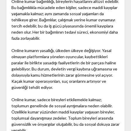
Online kumar bağımlılığı, bireylerin hayatlarını altüst edebilir.
Bu bağımlılıkla mücadele eden kişiler, sadece maddi kayıplar
yaşamakla kalmaz; aynı zamanda sosyal yaşamları da
tehlikeye girer. Bağımlılar, çalışmak yerine kumar oynamayı
tercih edebilir, bu da iş gücü piyasasında önemli kayıplara
neden olur. Her bir bağımlının tedavi süreci, ekonomiyi daha
fazla zorlayabilir.
Online kumarın yasallığı, ülkeden ülkeye değişiyor. Yasal
olmayan platformlara yönelen oyuncular, kaybettikleri
paralar ile birlikte yasadışı faaliyetlerin de bir parçası haline
gelebiliyor. Bu durum, devletin vergi kaybına uğramasına ve
dolayısıyla kamu hizmetlerinin zarar görmesine yol açıyor.
Kaçak kumar operasyonları, suç oranlarını artırıyor ve
güvenliği tehdit ediyor.
Online kumar, sadece bireyleri etkilemekle kalmaz;
toplumun genelinde de sosyal ayrışmalara neden olabilir.
Özellikle kumar yüzünden maddi kayıplar yaşayan bireyler,
toplumsal dayanışmayı zedeler. Toplum bireyleri arasında
güvensizlik ve önyargılar oluşabilir, bu da sosyal dokuya zarar
verebilir.