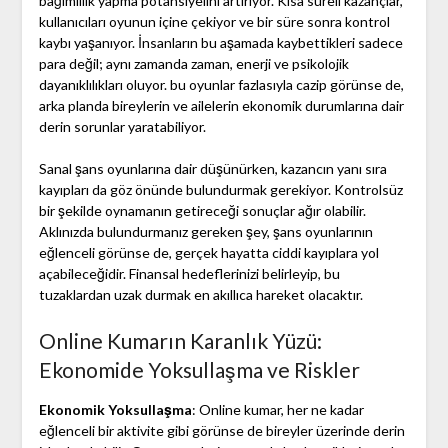
bağımlılık yapma potansiyelini artırıyor. Kısa süreli kazançlar,
kullanıcıları oyunun içine çekiyor ve bir süre sonra kontrol
kaybı yaşanıyor. İnsanların bu aşamada kaybettikleri sadece
para değil; aynı zamanda zaman, enerji ve psikolojik
dayanıklılıkları oluyor. bu oyunlar fazlasıyla cazip görünse de,
arka planda bireylerin ve ailelerin ekonomik durumlarına dair
derin sorunlar yaratabiliyor.
Sanal şans oyunlarına dair düşünürken, kazancın yanı sıra
kayıpları da göz önünde bulundurmak gerekiyor. Kontrolsüz
bir şekilde oynamanın getireceği sonuçlar ağır olabilir.
Aklınızda bulundurmanız gereken şey, şans oyunlarının
eğlenceli görünse de, gerçek hayatta ciddi kayıplara yol
açabileceğidir. Finansal hedeflerinizi belirleyip, bu
tuzaklardan uzak durmak en akıllıca hareket olacaktır.
Online Kumarın Karanlık Yüzü:
Ekonomide Yoksullaşma ve Riskler
Ekonomik Yoksullaşma
: Online kumar, her ne kadar
eğlenceli bir aktivite gibi görünse de bireyler üzerinde derin