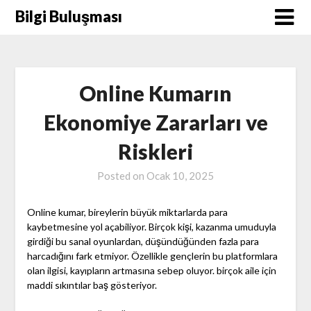
Skip
Bilgi Buluşması
to
content
Online Kumarın
Ekonomiye Zararları ve
Riskleri
Posted on
Ocak 10, 2025
Online kumar, bireylerin büyük miktarlarda para
kaybetmesine yol açabiliyor. Birçok kişi, kazanma umuduyla
girdiği bu sanal oyunlardan, düşündüğünden fazla para
harcadığını fark etmiyor. Özellikle gençlerin bu platformlara
olan ilgisi, kayıpların artmasına sebep oluyor. birçok aile için
maddi sıkıntılar baş gösteriyor.