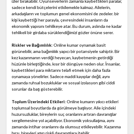
izler bırakabilir. Oyunseverlerin zamanla kaybettikleri paralar,
sadece kendi bütçelerini etkilemekle kalmaz. Ailelerin,
arkadaşların ve toplumun genel ekonomisini de zedeler. bir
kişi kaybettiği her parayla, çevresindeki insanların da
ekonomik yapısını tehlikeye atar. Bu durum, aslında ne kadar
tehlikeli bir girdaba sürüklendiğimizi gözler önüne serer.
Riskler ve Bağımlılık
: Online kumar oynamak basit
görünebilir, ama bağımlılık yapıcı bir potansiyele sahiptir. Bir
kez kazanmanın verdiği heyecan, kaybetmenin getirdiği
hüzünle birleştiğinde, kısır bir döngüye neden olur. İnsanlar,
kaybettikleri para miktarını telafi etmek için daha fazla
oynamaya yönelirler. Sadece maddi kayıplar değil, aynı
zamanda ruhsal bozukluklar ve sosyal izolasyon gibi ciddi
sorunlar da baş gösterebilir.
Toplum Üzerindeki Etkileri
: Online kumarın yıkıcı etkileri
toplumsal boyutlarda da görülmeye başlıyor. Aile içindeki
huzursuzluklar, bireylerin suç oranlarını artıran davranışlar
sergilemesine yol açabiliyor. Ekonomik yoksullaşma, aynı
zamanda intihar oranlarını da olumsuz etkileyebilir. Kazanma
hırsı, bireyleri aşırı riskli davranışlara itebilir.