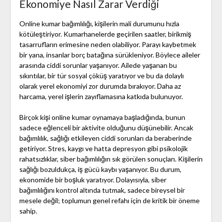
Ekonomiye Nasıl Zarar Verdiği
Online kumar bağımlılığı, kişilerin mali durumunu hızla
kötüleştiriyor. Kumarhanelerde geçirilen saatler, birikmiş
tasarrufların erimesine neden olabiliyor. Parayı kaybetmek
bir yana, insanlar borç batağına sürükleniyor. Böylece aileler
arasında ciddi sorunlar yaşanıyor. Ailede yaşanan bu
sıkıntılar, bir tür sosyal çöküş yaratıyor ve bu da dolaylı
olarak yerel ekonomiyi zor durumda bırakıyor. Daha az
harcama, yerel işlerin zayıflamasına katkıda bulunuyor.
Birçok kişi online kumar oynamaya başladığında, bunun
sadece eğlenceli bir aktivite olduğunu düşünebilir. Ancak
bağımlılık, sağlığı etkileyen ciddi sorunları da beraberinde
getiriyor. Stres, kaygı ve hatta depresyon gibi psikolojik
rahatsızlıklar, siber bağımlılığın sık görülen sonuçları. Kişilerin
sağlığı bozuldukça, iş gücü kaybı yaşanıyor. Bu durum,
ekonomide bir boşluk yaratıyor. Dolayısıyla, siber
bağımlılığını kontrol altında tutmak, sadece bireysel bir
mesele değil; toplumun genel refahı için de kritik bir öneme
sahip.