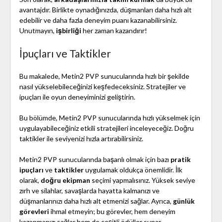
avantajdır. Birlikte oynadığınızda, düşmanları daha hızlı alt
edebilir ve daha fazla deneyim puanı kazanabilirsiniz.
Unutmayın,
işbirliği
her zaman kazandırır!
İpuçları ve Taktikler
Bu makalede, Metin2 PVP sunucularında hızlı bir şekilde
nasıl yükselebileceğinizi keşfedeceksiniz. Stratejiler ve
ipuçları ile oyun deneyiminizi geliştirin.
Bu bölümde, Metin2 PVP sunucularında hızlı yükselmek için
uygulayabileceğiniz etkili stratejileri inceleyeceğiz. Doğru
taktikler ile seviyenizi hızla artırabilirsiniz.
Metin2 PVP sunucularında başarılı olmak için bazı
pratik
ipuçları
ve
taktikler
uygulamak oldukça önemlidir. İlk
olarak,
doğru ekipman
seçimi yapmalısınız. Yüksek seviye
zırh ve silahlar, savaşlarda hayatta kalmanızı ve
düşmanlarınızı daha hızlı alt etmenizi sağlar. Ayrıca,
günlük
görevleri
ihmal etmeyin; bu görevler, hem deneyim
kazanmanızı sağlar hem de çeşitli ödüller sunar.