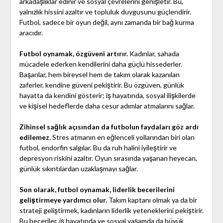
arkadaşlıklar edinir ve sosyal çevrelerini genişletir. Bu,
yalnızlık hissini azaltır ve topluluk duygusunu güçlendirir.
Futbol, sadece bir oyun değil, aynı zamanda bir bağ kurma
aracıdır.
Futbol oynamak, özgüveni artırır.
Kadınlar, sahada
mücadele ederken kendilerini daha güçlü hissederler.
Başarılar, hem bireysel hem de takım olarak kazanılan
zaferler, kendine güveni pekiştirir. Bu özgüven, günlük
hayatta da kendini gösterir; iş hayatında, sosyal ilişkilerde
ve kişisel hedeflerde daha cesur adımlar atmalarını sağlar.
Zihinsel sağlık açısından da futbolun faydaları göz ardı
edilemez.
Stres atmanın en eğlenceli yollarından biri olan
futbol, endorfin salgılar. Bu da ruh halini iyileştirir ve
depresyon riskini azaltır. Oyun sırasında yaşanan heyecan,
günlük sıkıntılardan uzaklaşmayı sağlar.
Son olarak, futbol oynamak, liderlik becerilerini
geliştirmeye yardımcı olur.
Takım kaptanı olmak ya da bir
strateji geliştirmek, kadınların liderlik yeteneklerini pekiştirir.
Bu beceriler, iş hayatında ve sosyal yaşamda da büyük