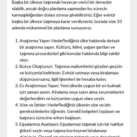
Başka bir ülkeye taşınmak heyecan verici bir deneyim
olabilir, ancak doğru planlama yapmadan bu sürecin
karmaşıklığından dolayı strese girebilirsiniz. Eğer evinizi
başka bir ülkeye taşımaya karar verdiyseniz, burada size 10
adımda mükemmel bir planlama sunuyoruz.
Araştırma Yapın: Hedeflediğiniz ülke hakkında detaylı
bir araştırma yapın. Kültürü, iklimi, yaşam şartları ve
taşınma prosedürleri gibi konular hakkında bilgi sahibi
olun.
Bütçe Oluşturun: Taşınma maliyetlerini gözden geçirin
ve bütçenizi belirleyin. Evinizi satmayı veya kiralamayı
düşünüyorsanız, ilgili işlemleri de hesaba katın.
Ev Araştırması Yapın: Yeni ülkede uygun bir ev bulmak
için zaman ayırın. Kiralama veya satın alma seçeneklerini
değerlendirin ve bütçenize uygun olanı seçin.
Vize ve İzinler: Hedeflediğiniz ülkenin vize ve izin
gereksinimlerini öğrenin. Gerekli belgeleri toplayın ve
başvuru sürecine erken başlayın.
Eşyalarınızı Ayarlayın: Eşyalarınızı taşımak için bir nakliye
şirketi seçin veya taşıma konteyneri kiralamayı
düşünün. Önemli eşyalarınızı taşımak veya depolamak