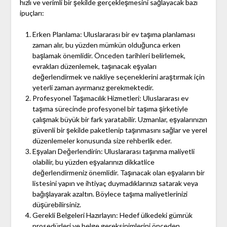
hızlı ve verimli bir şekilde gerçekleşmesini sağlayacak bazı
ipuçları:
Erken Planlama: Uluslararası bir ev taşıma planlaması
zaman alır, bu yüzden mümkün olduğunca erken
başlamak önemlidir. Önceden tarihleri belirlemek,
evrakları düzenlemek, taşınacak eşyaları
değerlendirmek ve nakliye seçeneklerini araştırmak için
yeterli zaman ayırmanız gerekmektedir.
Profesyonel Taşımacılık Hizmetleri: Uluslararası ev
taşıma sürecinde profesyonel bir taşıma şirketiyle
çalışmak büyük bir fark yaratabilir. Uzmanlar, eşyalarınızın
güvenli bir şekilde paketlenip taşınmasını sağlar ve yerel
düzenlemeler konusunda size rehberlik eder.
Eşyaları Değerlendirin: Uluslararası taşınma maliyetli
olabilir, bu yüzden eşyalarınızı dikkatlice
değerlendirmeniz önemlidir. Taşınacak olan eşyaların bir
listesini yapın ve ihtiyaç duymadıklarınızı satarak veya
bağışlayarak azaltın. Böylece taşıma maliyetlerinizi
düşürebilirsiniz.
Gerekli Belgeleri Hazırlayın: Hedef ülkedeki gümrük
prosedürleri ve belge gereksinimlerini önceden