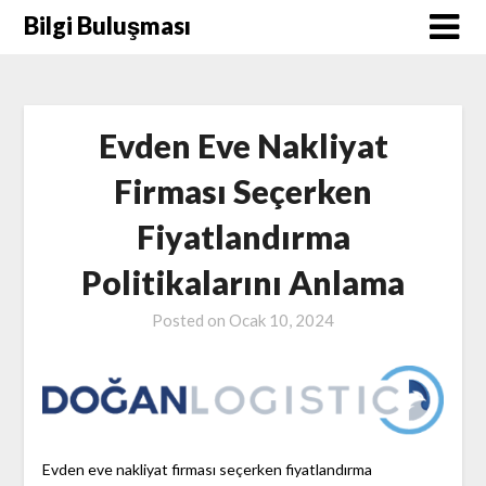
Skip
Bilgi Buluşması
to
content
Evden Eve Nakliyat
Firması Seçerken
Fiyatlandırma
Politikalarını Anlama
Posted on
Ocak 10, 2024
Evden eve nakliyat firması seçerken fiyatlandırma