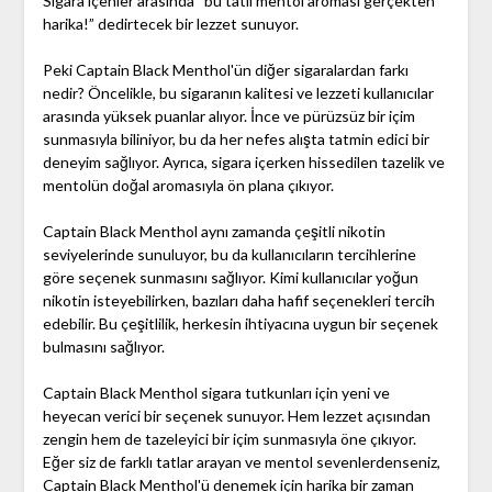
Sigara içenler arasında “bu tatlı mentol aroması gerçekten
harika!” dedirtecek bir lezzet sunuyor.
Peki Captain Black Menthol'ün diğer sigaralardan farkı
nedir? Öncelikle, bu sigaranın kalitesi ve lezzeti kullanıcılar
arasında yüksek puanlar alıyor. İnce ve pürüzsüz bir içim
sunmasıyla biliniyor, bu da her nefes alışta tatmin edici bir
deneyim sağlıyor. Ayrıca, sigara içerken hissedilen tazelik ve
mentolün doğal aromasıyla ön plana çıkıyor.
Captain Black Menthol aynı zamanda çeşitli nikotin
seviyelerinde sunuluyor, bu da kullanıcıların tercihlerine
göre seçenek sunmasını sağlıyor. Kimi kullanıcılar yoğun
nikotin isteyebilirken, bazıları daha hafif seçenekleri tercih
edebilir. Bu çeşitlilik, herkesin ihtiyacına uygun bir seçenek
bulmasını sağlıyor.
Captain Black Menthol sigara tutkunları için yeni ve
heyecan verici bir seçenek sunuyor. Hem lezzet açısından
zengin hem de tazeleyici bir içim sunmasıyla öne çıkıyor.
Eğer siz de farklı tatlar arayan ve mentol sevenlerdenseniz,
Captain Black Menthol'ü denemek için harika bir zaman