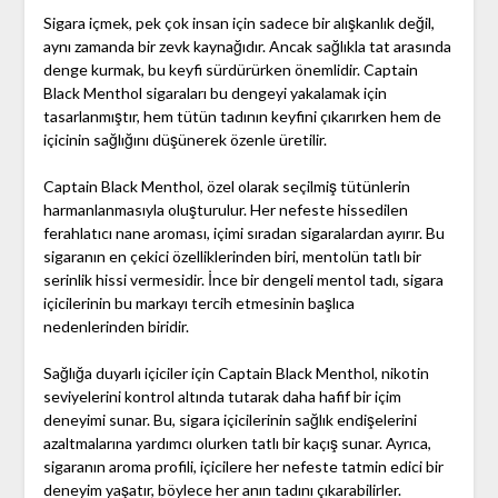
Sigara içmek, pek çok insan için sadece bir alışkanlık değil,
aynı zamanda bir zevk kaynağıdır. Ancak sağlıkla tat arasında
denge kurmak, bu keyfi sürdürürken önemlidir. Captain
Black Menthol sigaraları bu dengeyi yakalamak için
tasarlanmıştır, hem tütün tadının keyfini çıkarırken hem de
içicinin sağlığını düşünerek özenle üretilir.
Captain Black Menthol, özel olarak seçilmiş tütünlerin
harmanlanmasıyla oluşturulur. Her nefeste hissedilen
ferahlatıcı nane aroması, içimi sıradan sigaralardan ayırır. Bu
sigaranın en çekici özelliklerinden biri, mentolün tatlı bir
serinlik hissi vermesidir. İnce bir dengeli mentol tadı, sigara
içicilerinin bu markayı tercih etmesinin başlıca
nedenlerinden biridir.
Sağlığa duyarlı içiciler için Captain Black Menthol, nikotin
seviyelerini kontrol altında tutarak daha hafif bir içim
deneyimi sunar. Bu, sigara içicilerinin sağlık endişelerini
azaltmalarına yardımcı olurken tatlı bir kaçış sunar. Ayrıca,
sigaranın aroma profili, içicilere her nefeste tatmin edici bir
deneyim yaşatır, böylece her anın tadını çıkarabilirler.