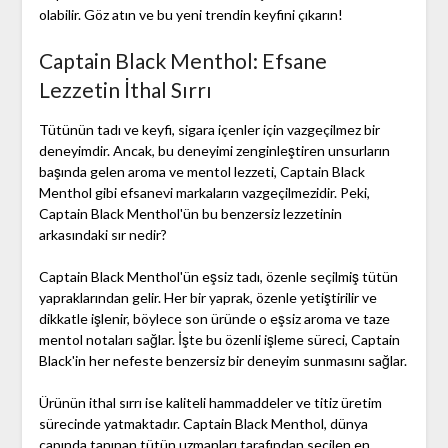
olabilir. Göz atın ve bu yeni trendin keyfini çıkarın!
Captain Black Menthol: Efsane
Lezzetin İthal Sırrı
Tütünün tadı ve keyfi, sigara içenler için vazgeçilmez bir
deneyimdir. Ancak, bu deneyimi zenginleştiren unsurların
başında gelen aroma ve mentol lezzeti, Captain Black
Menthol gibi efsanevi markaların vazgeçilmezidir. Peki,
Captain Black Menthol'ün bu benzersiz lezzetinin
arkasındaki sır nedir?
Captain Black Menthol'ün eşsiz tadı, özenle seçilmiş tütün
yapraklarından gelir. Her bir yaprak, özenle yetiştirilir ve
dikkatle işlenir, böylece son üründe o eşsiz aroma ve taze
mentol notaları sağlar. İşte bu özenli işleme süreci, Captain
Black'in her nefeste benzersiz bir deneyim sunmasını sağlar.
Ürünün ithal sırrı ise kaliteli hammaddeler ve titiz üretim
sürecinde yatmaktadır. Captain Black Menthol, dünya
çapında tanınan tütün uzmanları tarafından seçilen en