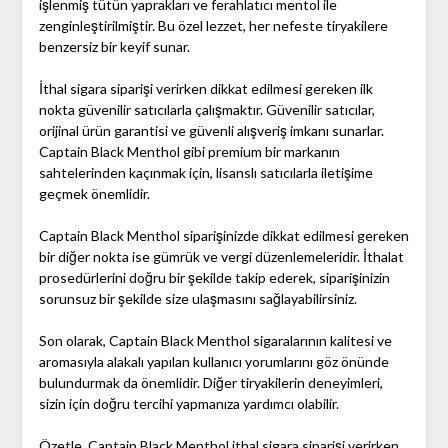
işlenmiş tütün yaprakları ve ferahlatıcı mentol ile
zenginleştirilmiştir. Bu özel lezzet, her nefeste tiryakilere
benzersiz bir keyif sunar.
İthal sigara siparişi verirken dikkat edilmesi gereken ilk
nokta güvenilir satıcılarla çalışmaktır. Güvenilir satıcılar,
orijinal ürün garantisi ve güvenli alışveriş imkanı sunarlar.
Captain Black Menthol gibi premium bir markanın
sahtelerinden kaçınmak için, lisanslı satıcılarla iletişime
geçmek önemlidir.
Captain Black Menthol siparişinizde dikkat edilmesi gereken
bir diğer nokta ise gümrük ve vergi düzenlemeleridir. İthalat
prosedürlerini doğru bir şekilde takip ederek, siparişinizin
sorunsuz bir şekilde size ulaşmasını sağlayabilirsiniz.
Son olarak, Captain Black Menthol sigaralarının kalitesi ve
aromasıyla alakalı yapılan kullanıcı yorumlarını göz önünde
bulundurmak da önemlidir. Diğer tiryakilerin deneyimleri,
sizin için doğru tercihi yapmanıza yardımcı olabilir.
Özetle, Captain Black Menthol ithal sigara siparişi verirken