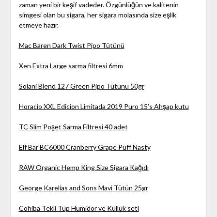
zaman yeni bir keşif vadeder. Özgünlüğün ve kalitenin
simgesi olan bu sigara, her sigara molasında size eşlik
etmeye hazır.
Mac Baren Dark Twist Pipo Tütünü
Xen Extra Large sarma filtresi 6mm
Solani Blend 127 Green Pipo Tütünü 50gr
Horacio XXL Edicion Limitada 2019 Puro 15’s Ahşap kutu
TÇ Slim Poşet Sarma Filtresi 40 adet
Elf Bar BC6000 Cranberry Grape Puff Nasty
RAW Organic Hemp King Size Sigara Kağıdı
George Karelias and Sons Mavi Tütün 25gr
Cohiba Tekli Tüp Humidor ve Küllük seti