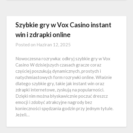
Szybkie gry w Vox Casino instant
win i zdrapki online
Posted on
Haziran 12, 2025
Nowoczesna rozrywka: odkryj szybkie gry w Vox
Casino W dzisiejszych czasach gracze coraz
częściej poszukują dynamicznych, prostych i
natychmiastowych form rozrywki online. Właśnie
dlatego szybkie gry, takie jak instant win oraz
zdrapki internetowe, zyskują na popularności.
Dzięki nim można błyskawicznie poczuć dreszcz
emocji i zdobyć atrakcyjne nagrody bez
konieczności spędzania godzin przy jednym tytule.
Jeżeli…